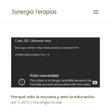
Reproductor
Code 150: Unknown error.
de
Descargar archivo: https://www.youtube.com/watch?v=0-
vídeo
o4h8ibT3s&noredirect=1&_=1
Porqué odio la escuela y amo la educación.
Jun 1, 2013
|
Psicología escolar